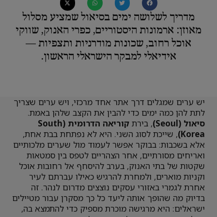
מדריך לשלושה ימים בסיאול שמציע מסלול
מאוזן: ארמונות היסטוריים, כפרי האנוק, שווקי
אוכל רחוב, שכונות מודרניות ותצפיות —
אידיאלי למבקר הישראלי הראשון.
יש ערים שמגלים דרך אתר אחד מרכזי, ויש ערים שצריך
לתת להן כמה ימים כדי להבין את הקצב שלהן באמת.
סיאול (Seoul)
, בירת
קוריאה הדרומית (South
Korea)
, שייכת לסוג השני. היא לא נפתחת בבת אחת,
אלא בשכבות: בבוקר אפשר לעמוד מול שערים מלכותיים
ואריחים מסורתיים, אחר הצהריים לטפס בין סמטאות
שקטות של בתי האנוק, בערב להיסחף אל רחובות אוכל
וקניות מוארים, ולמחרת להרגיש כאילו עברתם לעיר
אחרת לגמרי באזורי עסקים נוצצים מדרום לנהר. זה
בדיוק מה שהופך אותה ליעד כל כך מסקרן עבור מטיילים
ישראלים: היא מרגישה מוכרת מספיק כדי להתמצא בה,