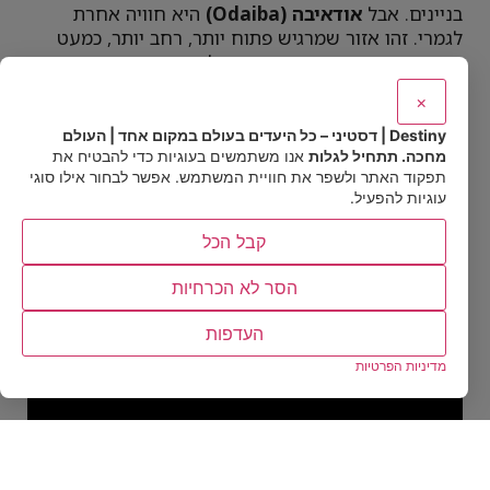
בניינים. אבל
אודאיבה (Odaiba)
היא חוויה אחרת
לגמרי. זהו אזור שמרגיש פתוח יותר, רחב יותר, כמעט
כמו הפסקה עירונית עם אוויר של ים, מרכזי קניות
ענקיים, אטרקציות משפחתיות, נקודות צילום מוכרות
×
ואווירה שמחברת בין תרבות פופ יפנית, בילוי מודרני ונוף
רגוע של
מפרץ טוקיו (Tokyo Bay)
. מי שמגיע לכאן
Destiny | דסטיני – כל היעדים בעולם במקום אחד | העולם
ביום חופשה, במיוחד כשמזג האוויר נעים, מגלה מהר
מחכה. תתחיל לגלות
אנו משתמשים בעוגיות כדי להבטיח את
תפקוד האתר ולשפר את חוויית המשתמש. אפשר לבחור אילו סוגי
מאוד שזה לא רק עוד אזור קניות, אלא מקום שאפשר
עוגיות להפעיל.
להעביר בו יום שלם בלי להרגיש שמיציתם אותו.
קבל הכל
הסר לא הכרחיות
העדפות
מדיניות הפרטיות