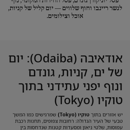
פסל יוניקורן גונדם, פסל החירות המקומי, נוף
לגשר ריינבו וחוף שלווים — יום קליל של קניות,
אוכל וצילומים.
אודאיבה (Odaiba): יום
של ים, קניות, גונדם
ונוף יפני עתידני בתוך
טוקיו (Tokyo)
יש אזורים בתוך
טוקיו (Tokyo)
שמרגישים כמו המשך
טבעי של העיר הגדולה: רחובות צפופים, תחנות רכבת
עמוסות, שלטי ניאון ומסעדות קטנות שנדחסות בין