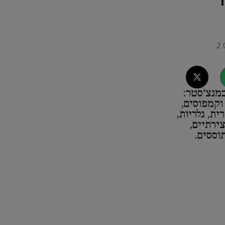
מנצ'סטר:
וקמפוסים,
ת, גלריות,
צירתיים,
וססים.