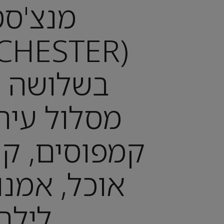
מנצ'סט
בשלושה י
מסלול עירו
קמפוסים, קת
אוכל, אמנו
לילה