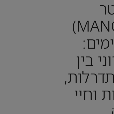
ר
(MANCHESTER)
מים:
ני בין
דרלות,
ת וחיי