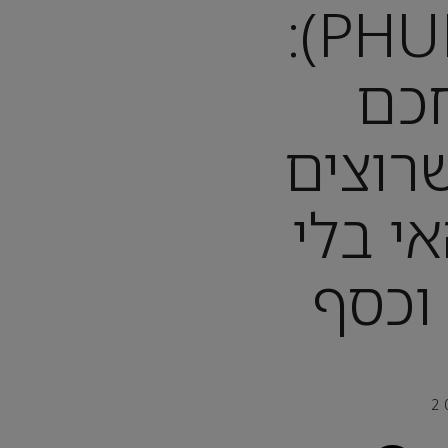
פוקט (PHUKET):
כם
רוצים
י בלי
 וכסף