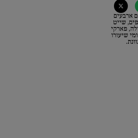
ם ארבעים
פים, שייט
לה, פארקי
מי שיעזרו
ונת.