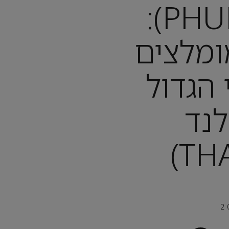
פוקט (PHUKET):
מומלצים
הגדול
נד