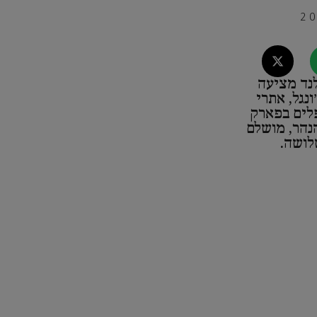
לנד מציעה
ונגל, אתרי
פלים בפארק
נהר, מושלם
לושה.