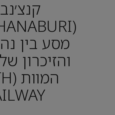
קנצ׳נבו
מסע בין נהר,
והזיכרון של
המוו
ILWAY)