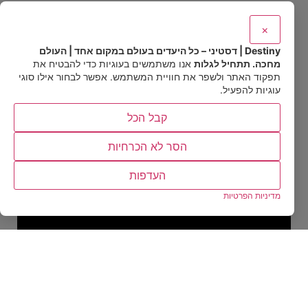
היא מסוג המקומות שבהם העיר והטבע נמצאים קרוב כל
כך זה לזה, עד שהגבול ביניהם כמעט נעלם. מצד אחד
×
יש שדרות קניות, בתי קפה, חנויות, מלונות, תנועה
Destiny | דסטיני – כל היעדים בעולם במקום אחד | העולם
עירונית ומרכז מסודר מאוד. מצד שני, מספיק להרים את
מחכה. תתחיל לגלות
אנו משתמשים בעוגיות כדי להבטיח את
הראש או ללכת כמה דקות הצידה כדי להיזכר שהכול כאן
תפקוד האתר ולשפר את חוויית המשתמש. אפשר לבחור אילו סוגי
יושב בתוך עמק הררי, מוקף ירוק, מים זורמים, שבילים
עוגיות להפעיל.
ונקודות תצפית. עבור מי שמגיע אחרי תקופה עמוסה,
מבולבלת או לחוצה, הביקור בעיר הקטנה הזו יכול להפוך
קבל הכל
לפחות לטיול קלאסי ויותר להזדמנות לנשום מחדש.
הסר לא הכרחיות
העדפות
מדיניות הפרטיות