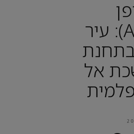
פן
(ANTWERP): עיר
בתחנת
כת אל
פלמית