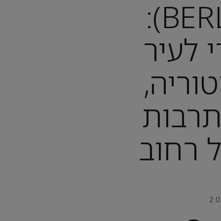
ברלין (BERLIN):
 לעיר
וריה,
תרבות
 רחוב