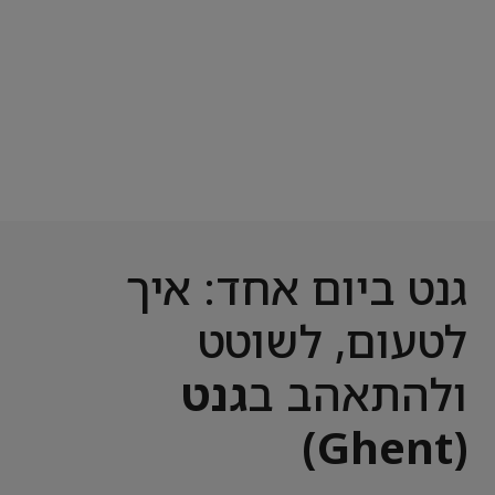
גנט ביום אחד: איך
לטעום, לשוטט
ולהתאהב ב
גנט
(Ghent)