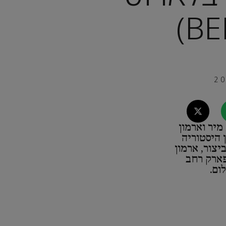
מיר וארמון
ן היסטוריה
יצור, ארמון
פארק רחב
ום.