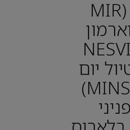
טירת מיר (MIR
CAS) וארמון
׳ (NESVIZH
P): טיול יום
ממינסק (MINSK)
ניני
בלארוס