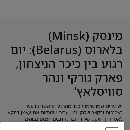
מינסק (Minsk)
בלארוס (Belarus): יום
רגוע בין כיכר הניצחון,
פארק גורקי ונהר
סוויסלאץ'
יש ערים שמרשימות כבר מהרגע הראשון ברעש,
בצפיפות ובקצב שלהן, ויש ערים שמגלות את עצמן דווקא
לאט, דרך שקט של רחובות רחבים, עצים גבוהים,
תחבורה מסודרת ואנשים שנראים כאילו הם לא ממהרים