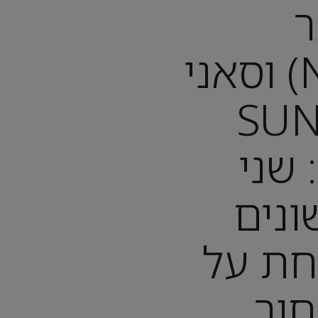
ר
(NESSEBAR) וסאני
(SUNNY
BEA): שני
ונים
חת על
ור