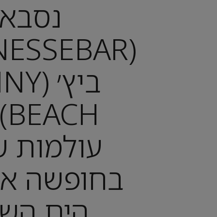
נסבא
ביץ׳ 
CH
עולמות ש
בחופשה א
הים השח