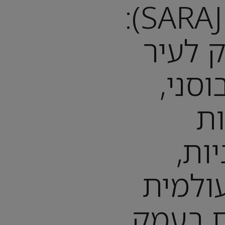
סרייבו (SARAJEVO):
 לעיר
סני,
ת
ות,
ולמית
ם בעמק