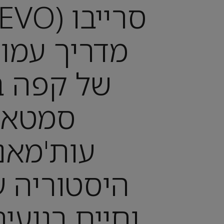
מדריך עמוק
של קפה בו
סמטאו
עות'מאני
היסטוריה ע
וחיים רגועי