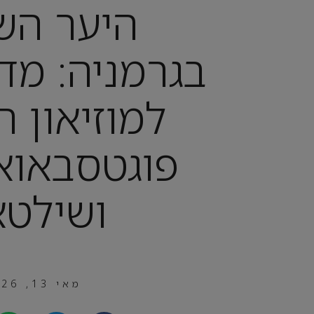
היער הש
בגרמניה: מדר
למוזיאון 
פוגטסבאוא
ושילטא
מאי 13, 2026