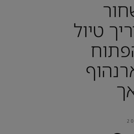
חור
יך טיול
הפתוח
רנהוף
ך