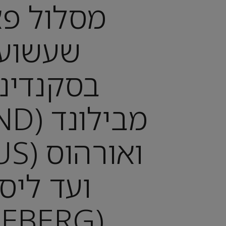
מסלול פא
שעשוע
בסקנדינב
ועד ליס