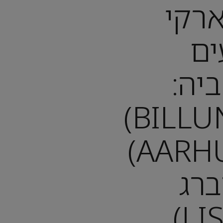
רקי
ים
יה:
מבילונד (BILLUND)
ואורהוס (AARHUS)
ברג
(LISEBERG),