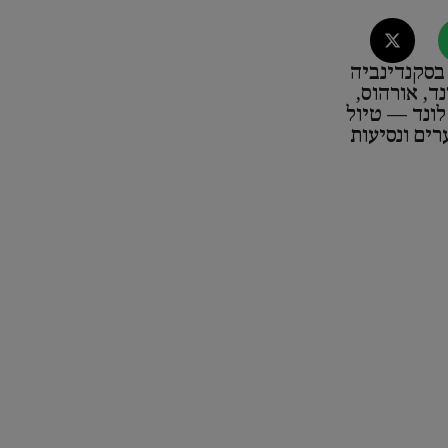
בסקנדינביה
ד, אורהוס,
 לונד — טיול
ים ונסיעות