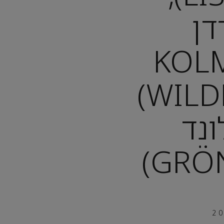
דן
(KO
WILDLIFE PARK)
ונד