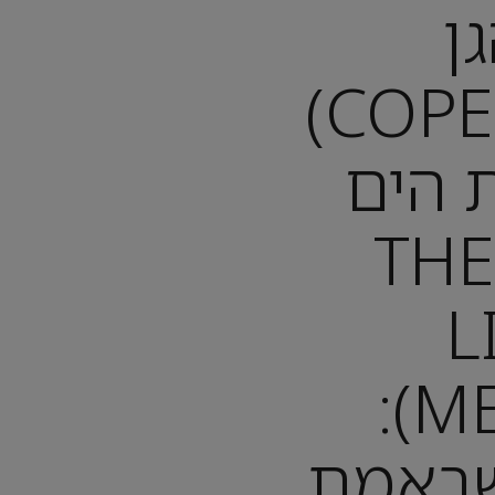
ן
(COPENHAGEN)
 הים
הקטנה (THE
L
MERMAID):
שבאמת