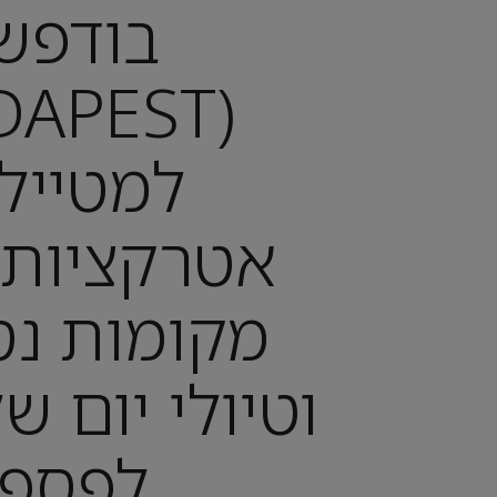
בודפש
למטיילי
אטרקציות 
מקומות נס
וטיולי יום ש
לפספ