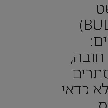
ט
(BUDAPEST)
ם:
חובה,
תרים
לא כדאי
ס