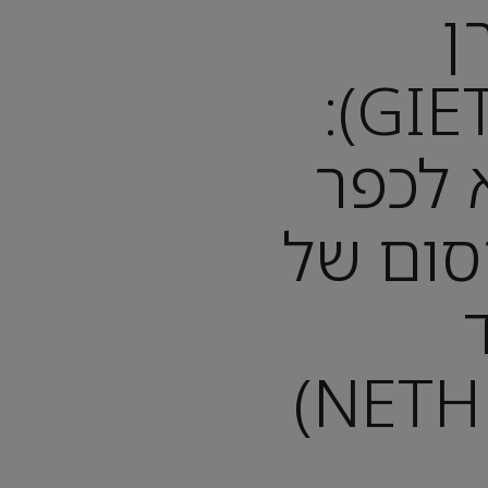
ן
(GIETHOORN):
 לכפר
סום של