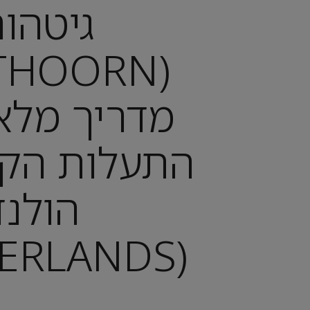
גיטהור
מדריך מלא
התעלות הק
הולנד
(NETHERLANDS)