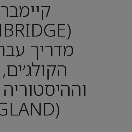
קיימברי
מדריך עברי
הקולג׳ים,
וההיסטוריה 
(ENGLAND)