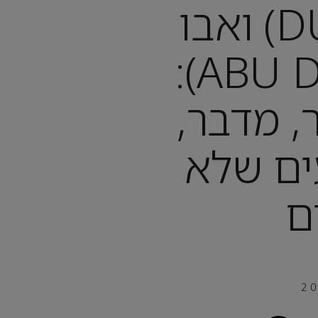
דובאי (DUBAI) ואבו
דאבי (ABU DHABI):
, מדבר,
ים שלא
ם