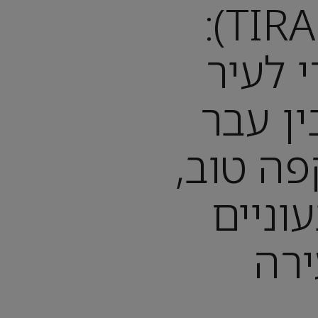
טירנה (TIRANA):
 לעיר
ן עבר
פה טוב,
וניים
ירה