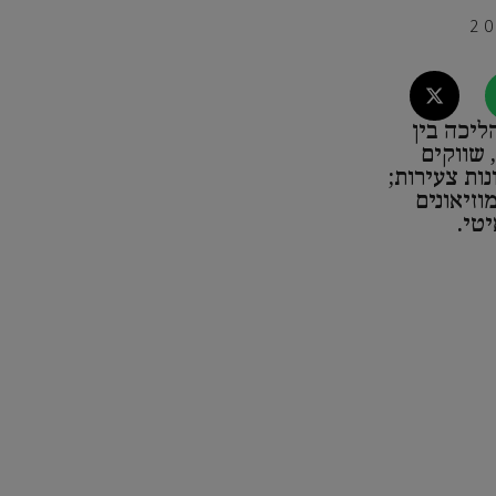
ליכה בין
 שווקים
נות צעירות;
וזיאונים
טי.