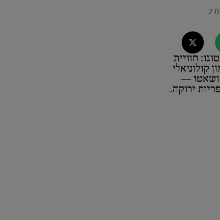
גו: חוויית
ן קולוניאלי
 ושאטו —
ריות ירוקה.