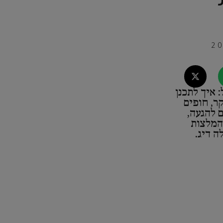
 איך לתכנן
ר, חופים
 להגעה,
והמלצות
ה דיג.