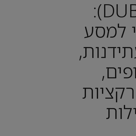
דובאי (DUBAI):
 למסע
תידנות,
פים,
רקציות
לות