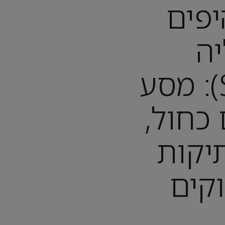
יפים
ה
(SOMALIA): מסע
 כחול,
יקות
וקים