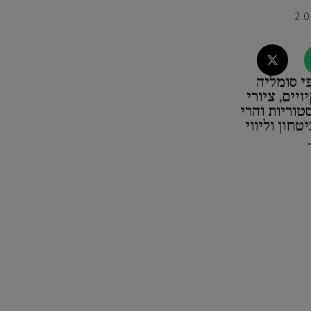
י סומליה
יים, ציורי
טוריות והרי
טחון וליווי