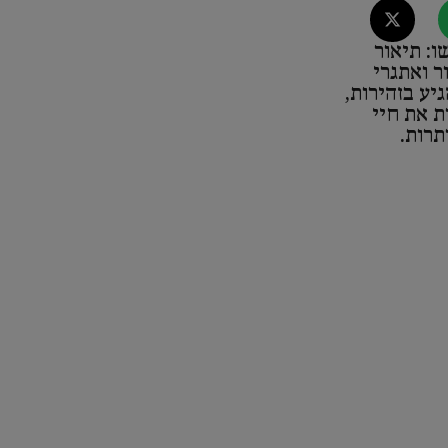
ו: תיאור
ר ואתגרי
יע בזהירות,
ת את חיי
תרות.