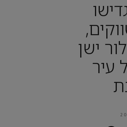
דישו
וקים,
ור ישן
 עיר
ת