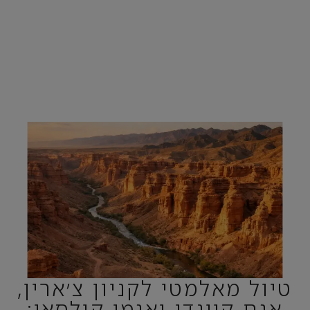
טיול מאלמטי לקניון צ׳ארין,
אגם קיינדי ואגמי קולסאי: