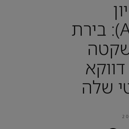
ון
(ASUNCIÓN): בירת
שקטה
ווקא
י שלה