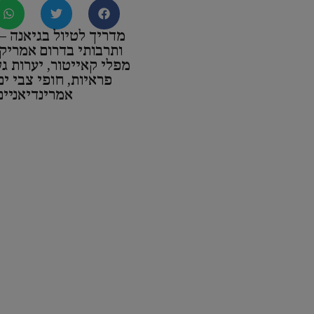
מדריך לטיול בגיאנה —
ותרבותי בדרום אמריק
מפלי קאייטור, יערות גש
פראיות, חופי צבי ים
אמרינדיאניים