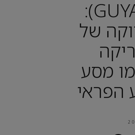
גיאנה (GUYANA):
וקה של
יקה
ו מסע
 הפראי