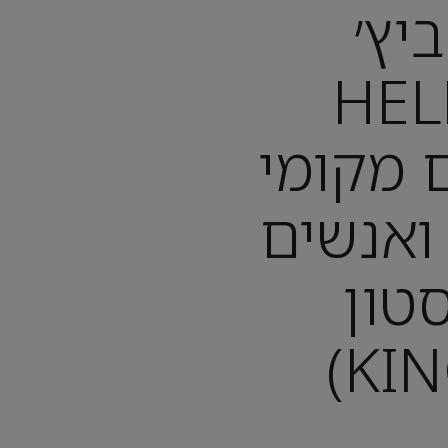
יץ׳
(HE
: יום מקומי
 ואנשים
סטון