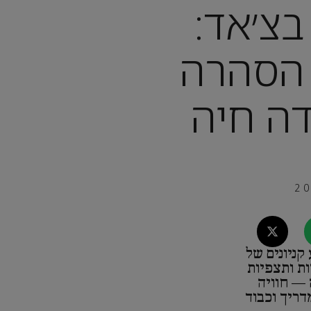
בצ׳אד:
 הסהרה
ה חיה
קניונים של
ות ותצפיות
 — חוויה
דריך וכבוד