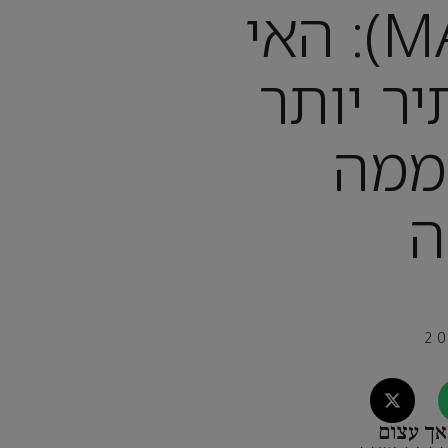
מלטה (MALTA): האי
ר יותר
ממה
ה
אך עצום