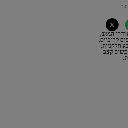
והרי הגעש,
פים קריביים,
ע וולקניות;
פשים קצב
ת.