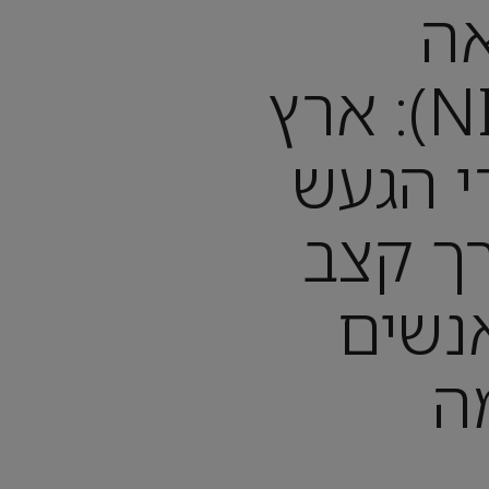
אה
(NICARAGUA): ארץ
י הגעש
ך קצב
נשים
ה