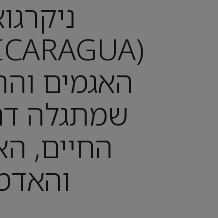
ניקרגו
האגמים והר
שמתגלה דר
החיים, הא
והאדמ