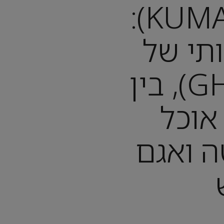
קומאסי (KUMASI):
תי של
גאנה (GHANA), בין
אוכל
ה ואגם