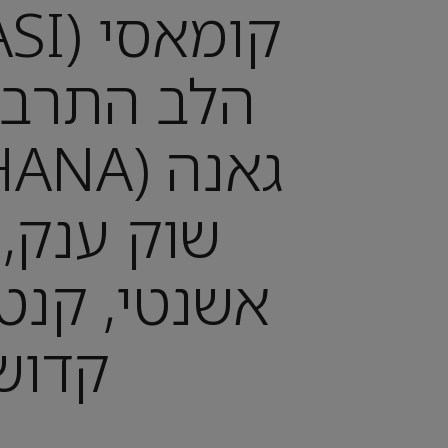
הלב התרבו
שוק ענק, 
אשנטי, קנט
קדוש