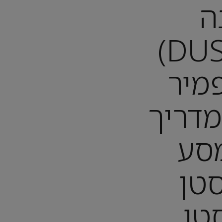
ה
(DUSHANBE)
מיר
PA): מדריך
סע
סטן
סטן