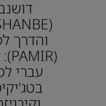
דושנב
והדרך לפ
(MIR
עברי למ
בטג'יקי
וקירגיז