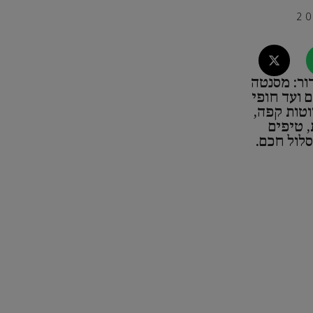
ור: מסנטה
 ועד חופי
וטות קפה,
 טיפים
לול חכם.