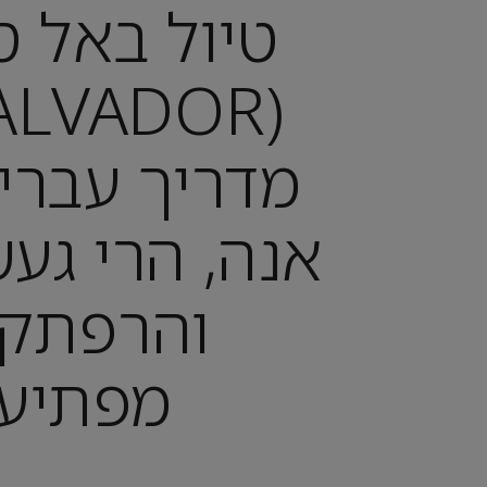
טיול באל ס
מדריך עברי
אנה, הרי געש
והרפתק
מפתיע