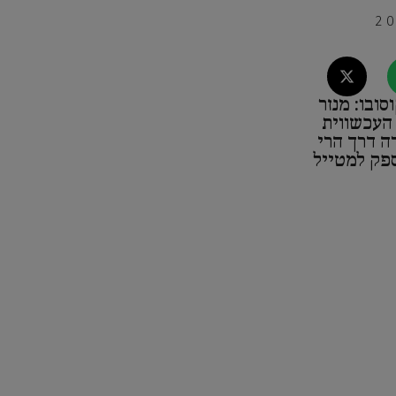
סובו: מנזר
 העכשווית
ה דרך הרי
פק למטייל