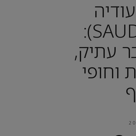
ודיה
(SAUDI ARABIA):
ר עתיק,
 וחופי
ף