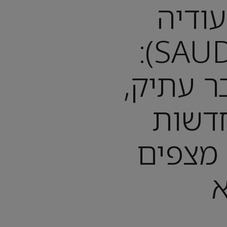
ודיה
(SAUDI ARABIA):
ר עתיק,
דשות
 מצפים
א