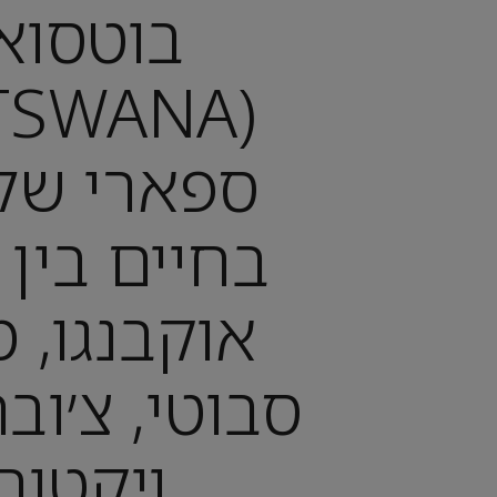
בוטסוא
ספארי של
בחיים בין
אוקבנגו, מ
סבוטי, צ׳וב
ויקטור