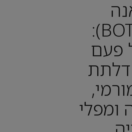
נה
(BOTSWANA):
 פעם
 דלתת
ורמי,
ה ומפלי
יה