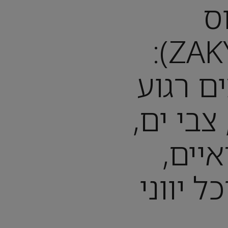
ס
(ZAKYNTHOS):
 3 ימים רגוע
צבי ים,
יים,
ל יווני