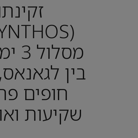
זקינתו
מסלול
בין לגאנאס, 
חופים פרא
שקיעות ואוכ