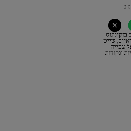
 בזקינתוס
איים, שייט
על צפייה
ת ונקודות