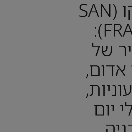
סן פרנסיסקו (SAN
FRANCISCO):
ר של
אדום,
וניות,
י יום
ניה