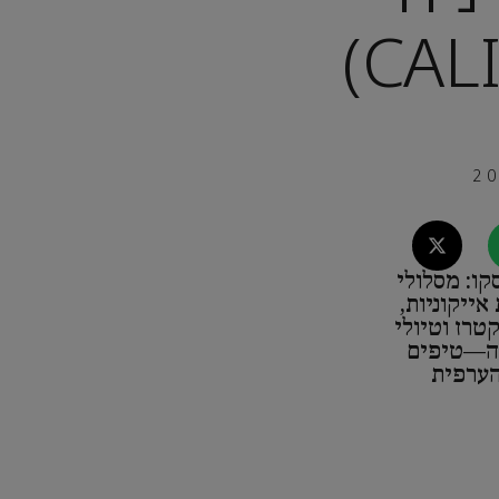
קו: מסלולי
אייקוניות,
טרז וטיולי
פה—טיפים
הערפית