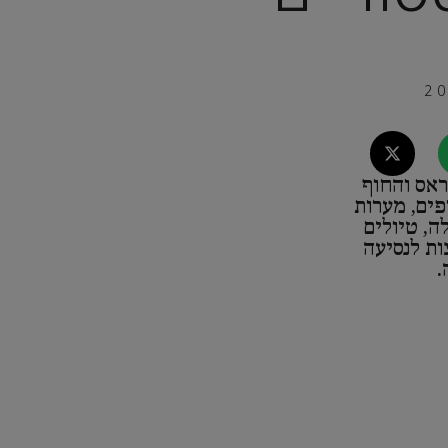
אס והחוף
פים, מערות
ה, טיולים
ות לנסיעה
.