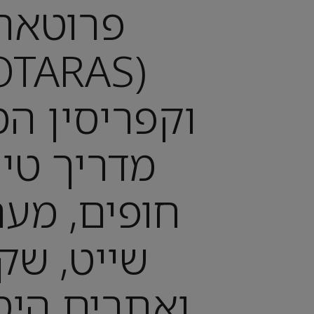
פרוטאר
וקפריסין המ
מדריך טיו
חופים, מער
שייט, שק
ואתרים היס