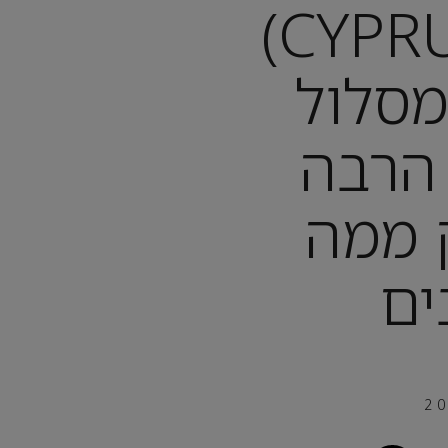
קפריסין (CYPRUS)
: מסלול
הרבה
 ממה
ים