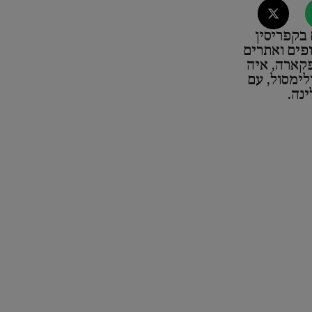
בקפריסין
פים ואתרים
פקארה, איה
לימסול, עם
ינה.