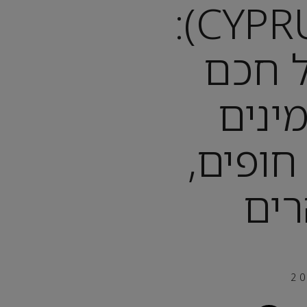
קפריסין (CYPRUS):
ל חכם
ינים
חופים,
רים