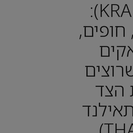
קראבי (KRABI):
חופים,
אקים
רוצים
 הצד
אילנד