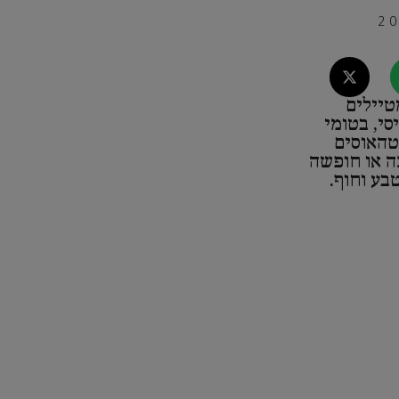
טיילים
סי, בטומי
סטהאוסים
ה או חופשה
בע וחוף.