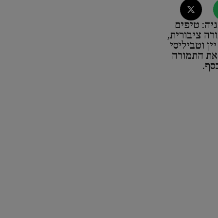
גיה: טיפים
רה ציבורית,
ין וטביליסי
 את התמורה
סף.