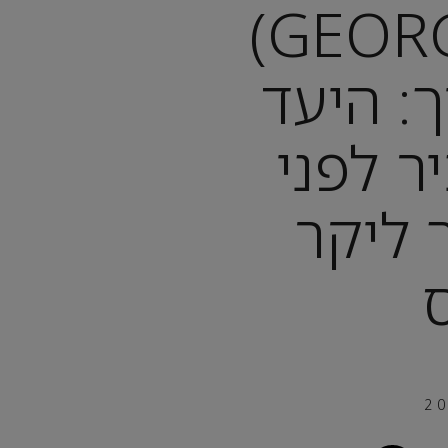
גאורגיה (GEORGIA)
: היעד
ר לפני
 ליקר