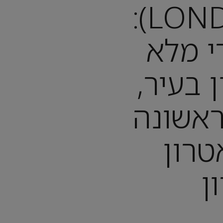
לונדון (LONDON):
י מלא
 בעיר,
אשונה
טרון
ן